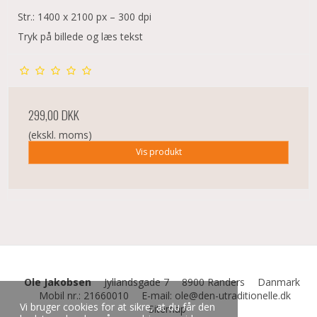
Str.: 1400 x 2100 px – 300 dpi
Tryk på billede og læs tekst
299,00 DKK
(ekskl. moms)
Vis produkt
Ole Jakobsen
Jyllandsgade 7
8900 Randers
Danmark
Mobil nr.
:
21660010
E-mail
:
ole@den-utraditionelle.dk
Vi bruger cookies for at sikre, at du får den
Sitemap