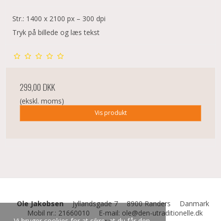
Str.: 1400 x 2100 px – 300 dpi
Tryk på billede og læs tekst
299,00 DKK
(ekskl. moms)
Vis produkt
Ole Jakobsen
Jyllandsgade 7
8900 Randers
Danmark
Mobil nr.
:
21660010
E-mail
:
ole@den-utraditionelle.dk
Vi bruger cookies for at sikre, at du får den