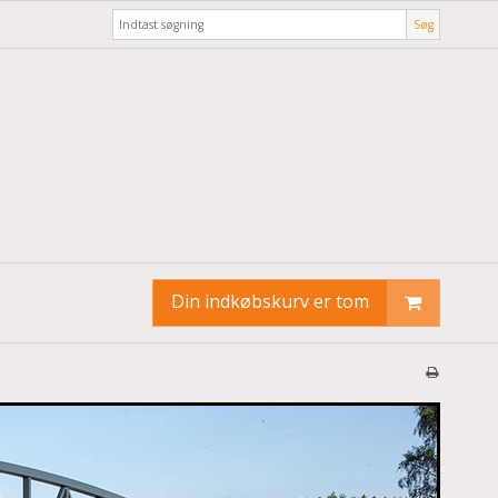
Søg
Din indkøbskurv er tom