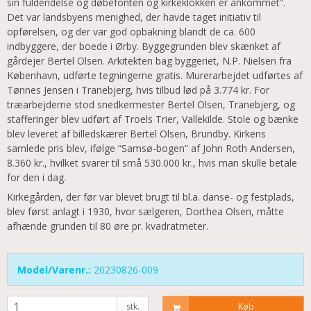
sin fuldendelse og døbefonten og kirkeklokken er ankommet”.
Det var landsbyens menighed, der havde taget initiativ til
opførelsen, og der var god opbakning blandt de ca. 600
indbyggere, der boede i Ørby. Byggegrunden blev skænket af
gårdejer Bertel Olsen. Arkitekten bag byggeriet, N.P. Nielsen fra
København, udførte tegningerne gratis. Murerarbejdet udførtes af
Tønnes Jensen i Tranebjerg, hvis tilbud lød på 3.774 kr. For
træarbejderne stod snedkermester Bertel Olsen, Tranebjerg, og
stafferinger blev udført af Troels Trier, Vallekilde. Stole og bænke
blev leveret af billedskærer Bertel Olsen, Brundby. Kirkens
samlede pris blev, ifølge “Samsø-bogen” af John Roth Andersen,
8.360 kr., hvilket svarer til små 530.000 kr., hvis man skulle betale
for den i dag.
Kirkegården, der før var blevet brugt til bl.a. danse- og festplads,
blev først anlagt i 1930, hvor sælgeren, Dorthea Olsen, måtte
afhænde grunden til 80 øre pr. kvadratmeter.
Model/Varenr.:
20230826-009
stk.
Køb