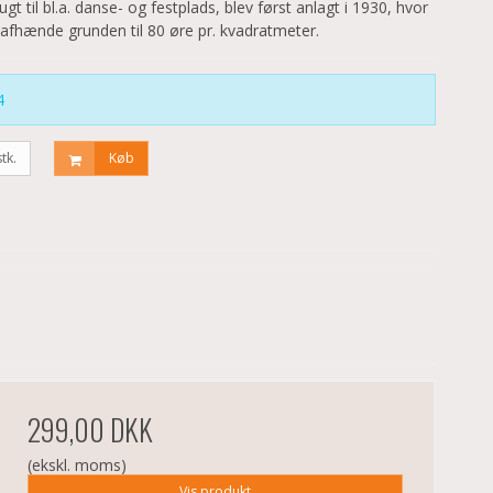
gt til bl.a. danse- og festplads, blev først anlagt i 1930, hvor
afhænde grunden til 80 øre pr. kvadratmeter.
4
stk.
Køb
299,00 DKK
(ekskl. moms)
Vis produkt