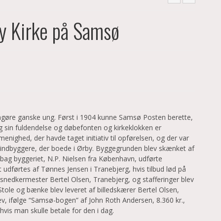
by Kirke på Samsø
angøre ganske ung. Først i 1904 kunne Samsø Posten berette,
ig sin fuldendelse og døbefonten og kirkeklokken er
nighed, der havde taget initiativ til opførelsen, og der var
 indbyggere, der boede i Ørby. Byggegrunden blev skænket af
 bag byggeriet, N.P. Nielsen fra København, udførte
 udførtes af Tønnes Jensen i Tranebjerg, hvis tilbud lød på
 snedkermester Bertel Olsen, Tranebjerg, og stafferinger blev
. Stole og bænke blev leveret af billedskærer Bertel Olsen,
ev, ifølge “Samsø-bogen” af John Roth Andersen, 8.360 kr.,
 hvis man skulle betale for den i dag.