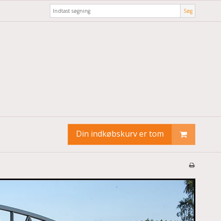
Søg
Din indkøbskurv er tom