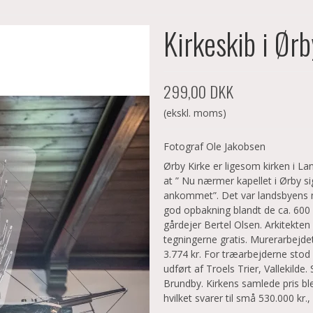
Kirkeskib i Ør
299,00 DKK
(ekskl. moms)
Fotograf Ole Jakobsen
Ørby Kirke er ligesom kirken i L
at ” Nu nærmer kapellet i Ørby s
ankommet”. Det var landsbyens me
god opbakning blandt de ca. 600
gårdejer Bertel Olsen. Arkitekten
tegningerne gratis. Murerarbejdet
3.774 kr. For træarbejderne stod
udført af Troels Trier, Vallekilde
Brundby. Kirkens samlede pris bl
hvilket svarer til små 530.000 kr.,