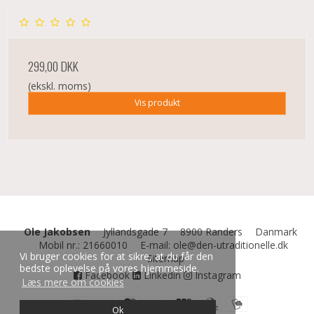
299,00 DKK
(ekskl. moms)
Vis produkt
Ole Jakobsen
Jyllandsgade 7
8900 Randers
Danmark
Mobil nr.
:
21660010
E-mail
:
ole@den-utraditionelle.dk
Vi bruger cookies for at sikre, at du får den
Sitemap
bedste oplevelse på vores hjemmeside.
Facebook
Linkedin
Instagram
Læs mere om cookies
Ok