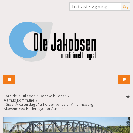
Søg
Forside
/
Billeder
/
Danske billeder
/
Aarhus Kommune
/
"Giber Å Kulturdage" afholder koncert i Vilhelmsborg
skovene ved Beder, syd for Aarhus