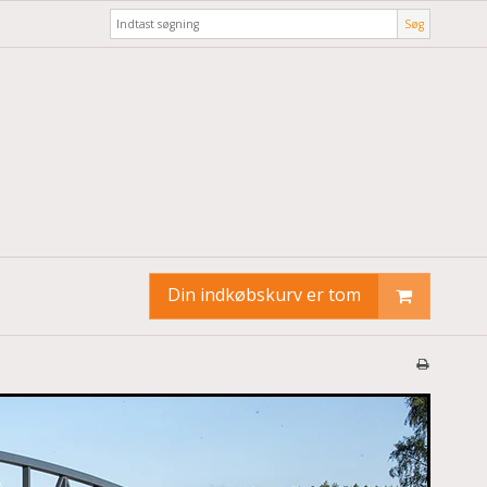
Søg
Din indkøbskurv er tom