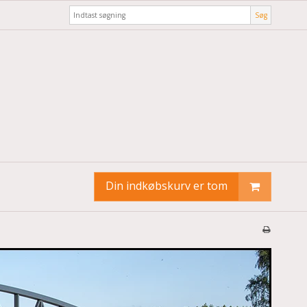
Søg
Din indkøbskurv er tom