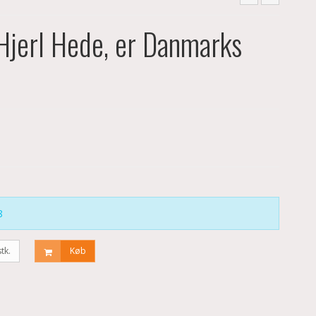
Hjerl Hede, er Danmarks
8
stk.
Køb