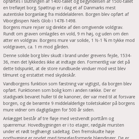
opførtes i slutningen af 1400-tallet og begyndelsen af 1500-tallet
en trefløjet borg. Spøttrup er i dag et af Danmarks mest
autentiske borganlæg fra middelalderen. Borgen blev opført af
Viborgbispen Niels Glob i 1478-1498.
Borgens mure rejser sig direkte af den omgivende voldgrav.
Rundt om graven omlagdes en vold, 9 m høj, og uden om den
atter en voldgrav. Borgens mure var solide, 1 ½-1 ¾ m tykke mod
voldgraven, ca. 1 m mod gården.
Denne solide borg blev skudt i brand under grevens fejde, 1534-
36, men det lykkedes ikke at indtage den. Formentlig var det på
dette tidspunkt, at de store rundbuede vinduer mod vest blev
tilmuret og erstattet med skydeskår.
Vandborgens funktion som fæstning var vigtigst, da borgen blev
opført. Funktionen som bolig kom i anden række. Der er
stadigvæk bevaret huller til de kanoner, der var med til at forsvare
borgen, og de berømte 9 middelalderlige toiletskakter på borgens
mure vidner om dagligdagen for 500 år siden.
Anlægget består af tre fløje med vestvendt porttårn og
spærremur. Hovedbygningen er i to etager, rødgule mursten
under et rødt teglhængt sadeltag. Den fremskudte høje
portbygning er prydet med timeglasformede blændinger. De er