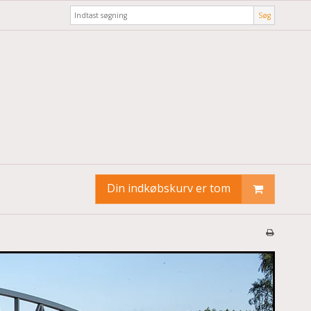
Søg
Din indkøbskurv er tom