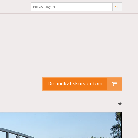
Søg
Din indkøbskurv er tom