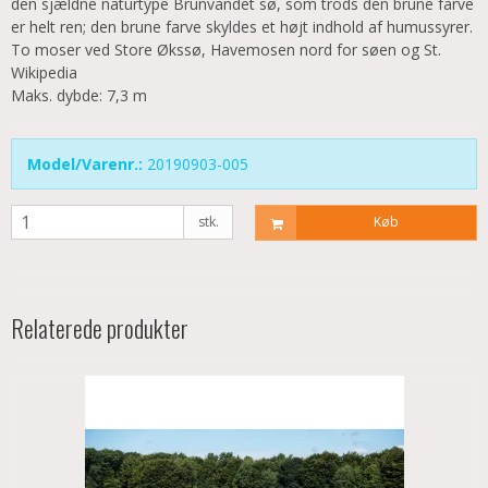
den sjældne naturtype Brunvandet sø, som trods den brune farve
er helt ren; den brune farve skyldes et højt indhold af humussyrer.
To moser ved Store Økssø, Havemosen nord for søen og St.
Wikipedia
Maks. dybde: 7,3 m
Model/Varenr.:
20190903-005
stk.
Køb
Relaterede produkter