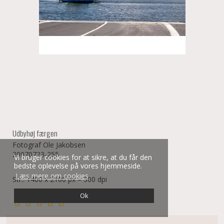
Udbyhøj færgen
Fotograf Ole Jakobsen
20070723-255
Vi bruger cookies for at sikre, at du får den
bedste oplevelse på vores hjemmeside.
Læs mere om cookies
Str.: 1400 x 2100 px – 300 dpi
Ok